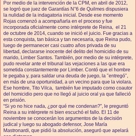
Por medio de la intervención de la CPM, en abril de 2012,
se logró que juez de Garantías N°6 de Quilmes dispusiera
la nulidad de la indagatoria inicial. Desde ese momento
Rojas comenzó a acompañarla en el proceso y fue
incorporada oficialmente como intérprete de Reina, el 21
de octubre de 2014, cuando se inició el juicio. Fue gracias a
esta conquista, tan básica y tan necesaria, que Reina pudo,
luego de permanecer casi cuatro años privada de su
libertad, declararse inocente del delito del homicidio de su
marido, Limber Santos. También, por medio de su intérprete,
pudo revelar ante el tribunal las vejaciones a las que era
sometida constantemente por Limber. Contó que el hombre
le pegaba y, para saldar una deuda de juego, la "entregó",
en más de una oportunidad, a un vecino para que la violara.
Ese hombre, Tito Vilca, también fue imputado como coautor
del homicidio pero que no llegó al juicio oral ya que falleció
en prisión.
“Si yo no hice nada, ¿por qué me condenan?”, le preguntó
Reina a su intérprete ni bien escuchó el fallo. El 11 de
noviembre se conocerán los argumentos de la decisión
judical y luego su abogado defensor, Jose María
Mastronardi, que pidió la absolución, aseguró que apelará