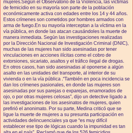
mujeres.Según el Observatorio de la Violencia, las víctimas
de femicidio en su mayoría son parte de la población
económicamente activa con edades entre los 14 y 44 años.
Estos crímenes son cometidos por hombres armados con
arma de fuego.En su mayoría interceptan a la víctima en la
vía pública, en donde las atacan causándoles la muerte de
manera inmediata. Según las investigaciones realizadas
por la Dirección Nacional de Investigación Criminal (DNIC),
muchas de las mujeres han sido asesinadas por tener
vinculaciones en acciones ilícitas como el cobro de
extorsiones, sicariato, asaltos y el tráfico ilegal de drogas.
En otros casos, han sido asesinadas al oponerse a algún
asalto en las unidades del transporte, al interior de su
vivienda o en la vía pública .“También en poca incidencia se
dan los crímenes pasionales, en donde las mujeres son
asesinadas por sus parejas o exparejas, enamorados de
ojo, o por otras mujeres celosas”, dijo un detective ligado a
las investigaciones de los asesinatos de mujeres, quien
prefirió el anonimato. Por su parte, Medina criticó que se
ligue la muerte de mujeres a su presunta participación en
actividades delincuenciales ya que “es muy difícil
establecer ese tipo de lógicas cuando la impunidad es tan
alta en el país”. Reclamó que de los 526 femicidios