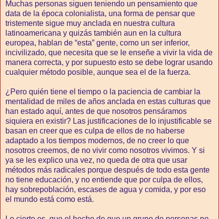
Muchas personas siguen teniendo un pensamiento que
data de la época colonialista, una forma de pensar que
tristemente sigue muy anclada en nuestra cultura
latinoamericana y quizás también aun en la cultura
europea, hablan de “esta” gente, como un ser inferior,
incivilizado, que necesita que se le enseñe a vivir la vida de
manera correcta, y por supuesto esto se debe lograr usando
cualquier método posible, aunque sea el de la fuerza.
¿Pero quién tiene el tiempo o la paciencia de cambiar la
mentalidad de miles de años anclada en estas culturas que
han estado aquí, antes de que nosotros pensáramos
siquiera en existir? Las justificaciones de lo injustificable se
basan en creer que es culpa de ellos de no haberse
adaptado a los tiempos modernos, de no creer lo que
nosotros creemos, de no vivir como nosotros vivimos. Y si
ya se les explico una vez, no queda de otra que usar
métodos más radicales porque después de todo esta gente
no tiene educación, y no entiende que por culpa de ellos,
hay sobrepoblación, escases de agua y comida, y por eso
el mundo está como está.
Lo cierto es, que el hecho de que un grupo de personas no