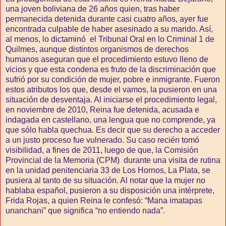
una joven boliviana de 26 años quien, tras haber
permanecida detenida durante casi cuatro años, ayer fue
encontrada culpable de haber asesinado a su marido. Así,
al menos, lo dictaminó el Tribunal Oral en lo Criminal 1 de
Quilmes, aunque distintos organismos de derechos
humanos aseguran que el procedimiento estuvo lleno de
vicios y que esta condena es fruto de la discriminación que
sufrió por su condición de mujer, pobre e inmigrante. Fueron
estos atributos los que, desde el vamos, la pusieron en una
situación de desventaja. Al iniciarse el procedimiento legal,
en noviembre de 2010, Reina fue detenida, acusada e
indagada en castellano, una lengua que no comprende, ya
que sólo habla quechua. Es decir que su derecho a acceder
a un justo proceso fue vulnerado. Su caso recién tomó
visibilidad, a fines de 2011, luego de que, la Comisión
Provincial de la Memoria (CPM) durante una visita de rutina
en la unidad penitenciaria 33 de Los Hornos, La Plata, se
pusiera al tanto de su situación. Al notar que la mujer no
hablaba español, pusieron a su disposición una intérprete,
Frida Rojas, a quien Reina le confesó: “Mana imatapas
unanchani” que significa “no entiendo nada”.